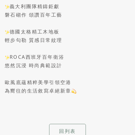
義大利團隊精鑄鉅獻
磐石砌作 頌讚百年工藝
德國太格精工木地板
輕步勾勒 質感日常紋理
ROCA西班牙百年衛浴
悠然沉浸 時尚典範設計
歐風底蘊精粹美學引領空港
為嚮往的生活敘寫卓絕新章
回列表