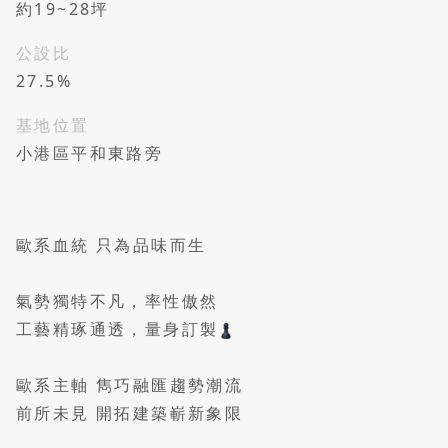
約19~28坪
公設比
27.5%
基地位置
小港區平和東路旁
歐系血統 只為品味而生
氣勢獨特不凡，率性傲然
工藝精琢通透，量身訂製
歐系主軸 雋巧融匯趨勢潮流
前所未見 開拓建築嶄新象限