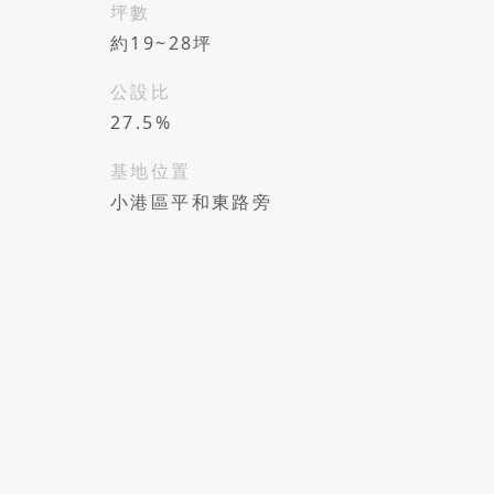
坪數
約19~28坪
公設比
27.5%
基地位置
小港區平和東路旁