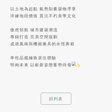
以土地為起點 氣勢刻畫築物序章
淬鍊地段價值 貫注不朽美學文化
傲然領航 城市建築潮流
專鑄打造 完美空間規劃
成就風格與機能兼具的永恆典範
率性品鑑極致居住體驗
明絢未來 以嶄新姿態蓄勢待發
回列表