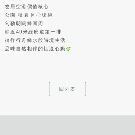
悠居空港價值核心
公園 校園 同心環繞
勾勒朗闊綠圓周
靜近40米綠廊道第一排
徜徉行舟綠水般詩境生活
品味自然相伴的恬適心動
回列表