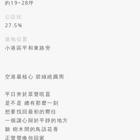
約19~28坪
公設比
27.5%
基地位置
小港區平和東路旁
空港最核心 碧綠繞圓周
平日奔於眾聲喧囂
是不是 總有那麼一刻
想要找回最初的嚮往
一個讓心歸於平靜的地方
聽 樹木間的鳥語花香
正聲聲喚你回家