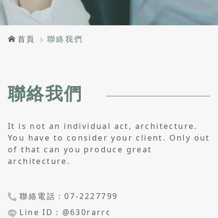
首頁
聯絡我們
聯絡我們
It is not an individual act, architecture.
You have to consider your
client. Only out
of that can you produce great
architecture.
聯絡電話：07-2227799
Line ID：@630rarrc